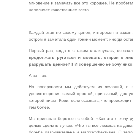
мгновение и замечать все это хорошее. Не пробегат
наполняет качественнее всего.
Каждый этап по своему ценен, интересен и важен.
остром я заметила один тонкий момент: иногда ост
Первый раз, когда я с таким столкнулась, осозн
продолжать ругаться и воевать, стирая с л
разрушать ценное?!! И совершенно
не хочу
нико
А вот так.
На поверхности мы действуем из желаний, в г
удовлетворения самый простой, привычный, доступн
которой пишет Кови: если осознать, что происходит
тем более.
Мы привыкли бороться с собой: «Как это я хочу р
целью сделать лучше: «Что ты все лежишь на дива
борьба разрушительна и малоэффективна. С тепл