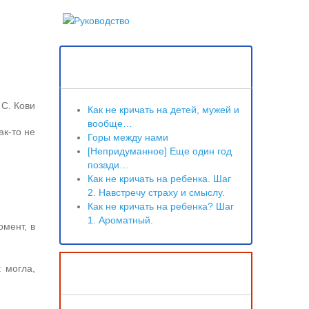
Свежие записи
С. Кови
Как не кричать на детей, мужей и
вообще…
ак-то не
Горы между нами
[Непридуманное] Еще один год
позади…
Как не кричать на ребенка. Шаг
2. Навстречу страху и смыслу.
Как не кричать на ребенка? Шаг
1. Ароматный.
омент, в
Архив
 могла,