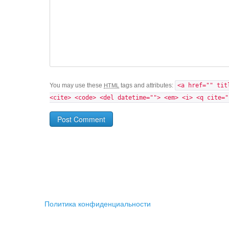
You may use these
tags and attributes:
<a href="" tit
HTML
<cite> <code> <del datetime=""> <em> <i> <q cite="
Post Comment
Политика конфиденциальности
2017 © Ольга Шацкая
Podrostok.pro - Родителям про подростков. Чтобы вмес