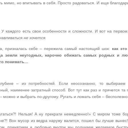
ь мимо, но впитывать в себя. Просто радоваться. И еще благодар
 У каждого есть свои особенности и сложности. И вот на первом
анавливаться
не хочется.
ала, призналась себе – пережила самый настоящий шок:
как эт
ица земли неугодных, нарочно обижать самых родных и л
го понимать…
лубине – из потребностей. Если неосознанно, то выбираем
ый, наименее затратный способ. Вот тут как раз и прячется та 
 – можно и выбрать по-другому. Ругать и ломать себя – бесполезно
угаться?! Нельзя! А ну прекрати немедленно!» С миром тоже бо
не?! Вон мусор из ведра наружу валится, пошел бы лучше вынес!
ом, принятием и любовью внутри мы получаем желаемое быстр