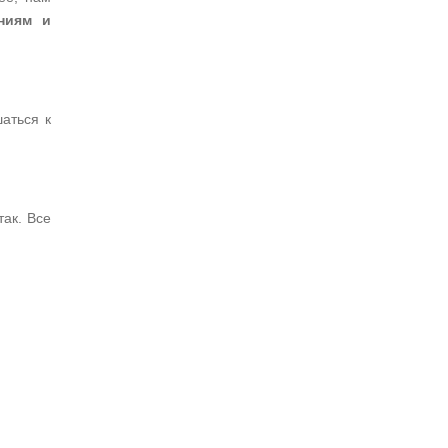
ниям и
шаться к
так. Все