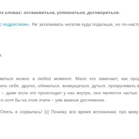
ех словах: остановиться, успокоиться, договориться.
 с подростком».
Не заталкивать негатив куда подальше, но по-нас
а.
новиться можно
в любой момент.
Мало кто замечает, как про
ть себя, других, обижаться, возмущаться, дуться, прокручивать 
– даже если это происходит у нас внутри, оно является частью 
го хотя бы на этом этапе – уже важное достижение.
«Опять я сорвалась! ((( Почему все время вспоминаю про вижу