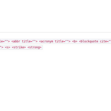
le=""> <abbr title=""> <acronym title=""> <b> <blockquote cite="
"> <s> <strike> <strong>
те в радость.