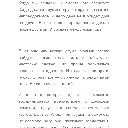
Когда мы решаем их вместе, это сближает.
Когда дистанцируемся друг от друга, создается
непреодолимое. И дело даже не в обидах друг
на друга. Вот этот опыт преодоления делает
людей другими. И создает между ними горы.
…
В отношениях между двумя людьми всегда
найдутся такие темы, которые обсуждать
настолько сложно, что проще попытаться
справиться в одиночку. И тогда, как ни крути,
плохо. Справился — оглянулся, а между вами
горы. Не справился — погиб.
И с этого ракурса то, что в моменте
воспринимается препятствием и досадной
помехой, вдруг становится спасательным
кругом. Если бы Алекс при крушении самолета
не сломала ногу, она, движимая гордостью и
чувством вины, ушла бы намного раньше. И